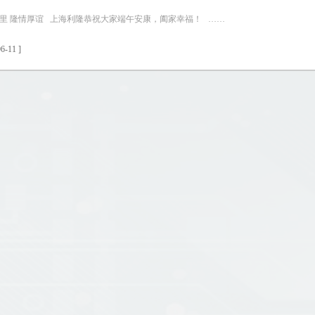
里 隆情厚谊 上海利隆恭祝大家端午安康，阖家幸福！ ……
6-11 ]